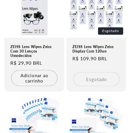
Esgotado
ZEISS Lens Wipes Zeiss
ZEISS Lens Wipes Zeiss
Com 30 Lenços
Display Com 120un
Umedecidos
Preço
R$ 109,90 BRL
Preço
R$ 29,90 BRL
normal
normal
Adicionar ao
Esgotado
carrinho