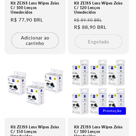
Kit ZEISS Lens Wipes Zeiss
Kit ZEISS Lens Wipes Zeiss
C/ 100 Lenços
C/ 120 Lenços
Umedecidos
Umedecidos
Preço
R$ 77,90 BRL
Preço
Preço
R$ 89,90 BRL
normal
normal
R$ 88,90 BRL
promocional
Adicionar ao
Esgotado
carrinho
Promoção
Kit ZEISS Lens Wipes Zeiss
Kit ZEISS Lens Wipes Zeiss
C/ 150 Lenços
C/ 180 Lenços