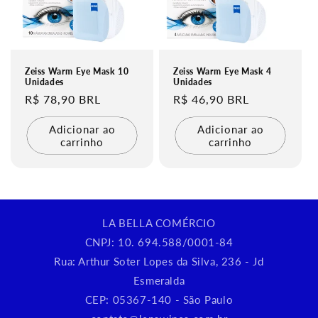
Zeiss Warm Eye Mask 10
Zeiss Warm Eye Mask 4
Unidades
Unidades
Preço
R$ 78,90 BRL
Preço
R$ 46,90 BRL
normal
normal
Adicionar ao
Adicionar ao
carrinho
carrinho
LA BELLA COMÉRCIO
CNPJ: 10. 694.588/0001-84
Rua: Arthur Soter Lopes da Silva, 236 - Jd
Esmeralda
CEP: 05367-140 - São Paulo