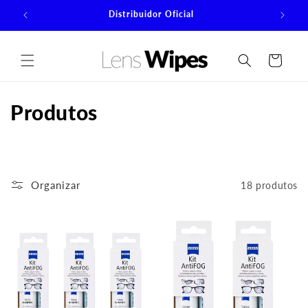
Pular
para o
Distribuidor Oficial
conteúdo
Carrinho
C
Produtos
o
l
Organizar
18 produtos
e
ç
ã
o
: