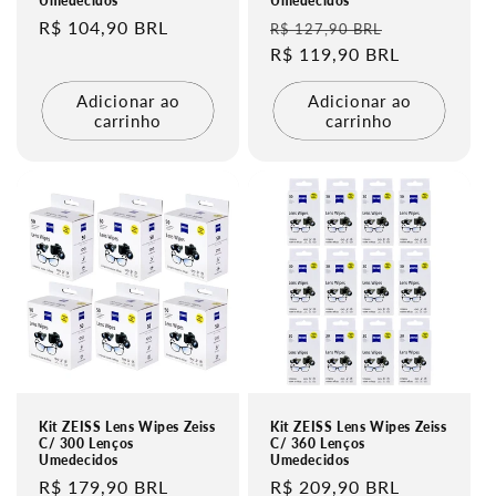
Umedecidos
Umedecidos
Preço
R$ 104,90 BRL
Preço
Preço
R$ 127,90 BRL
normal
normal
R$ 119,90 BRL
promociona
Adicionar ao
Adicionar ao
carrinho
carrinho
Kit ZEISS Lens Wipes Zeiss
Kit ZEISS Lens Wipes Zeiss
C/ 300 Lenços
C/ 360 Lenços
Umedecidos
Umedecidos
Preço
R$ 179,90 BRL
Preço
R$ 209,90 BRL