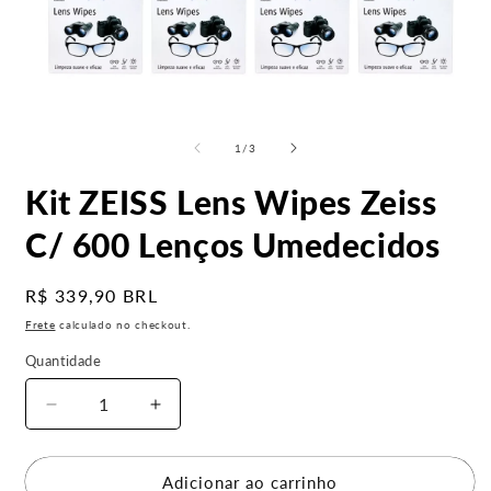
Abrir
A
mídia
m
1
2
de
1
/
3
na
n
janela
j
Kit ZEISS Lens Wipes Zeiss
modal
m
C/ 600 Lenços Umedecidos
Preço
R$ 339,90 BRL
normal
Frete
calculado no checkout.
Quantidade
Diminuir
Aumentar
a
a
quantidade
quantidade
de
de
Adicionar ao carrinho