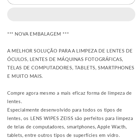
Kit
Kit
ZEISS
ZEISS
Lens
Lens
Wipes
Wipes
Zeiss
Zeiss
*** NOVA EMBALAGEM ***
C/
C/
600
600
Lenços
Lenços
A MELHOR SOLUÇÃO PARA A LIMPEZA DE LENTES DE
Umedecidos
Umedecidos
ÓCULOS, LENTES DE MÁQUINAS FOTOGRÁFICAS,
TELAS DE COMPUTADORES, TABLETS, SMARTPHONES
E MUITO MAIS.
Compre agora mesmo a mais eficaz forma de limpeza de
lentes.
Especialmente desenvolvido para todos os tipos de
lentes, os LENS WIPES ZEISS são perfeitos para limpeza
de telas de computadores, smartphones, Apple Wacth,
tablets, entre outros tipos de superfícies em vidro.