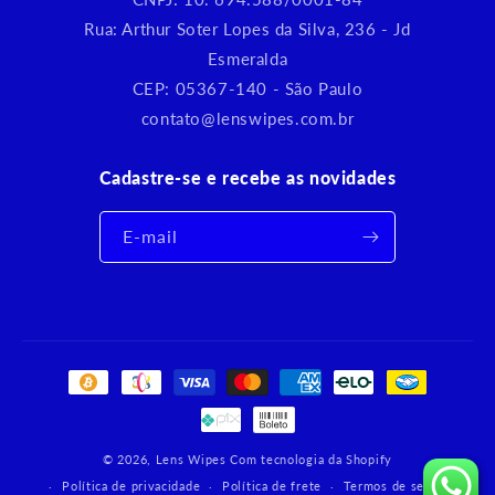
Rua: Arthur Soter Lopes da Silva, 236 - Jd
Esmeralda
CEP: 05367-140 - São Paulo
contato@lenswipes.com.br
Cadastre-se e recebe as novidades
E-mail
Formas
de
pagamento
© 2026,
Lens Wipes
Com tecnologia da Shopify
Política de privacidade
Política de frete
Termos de serviço