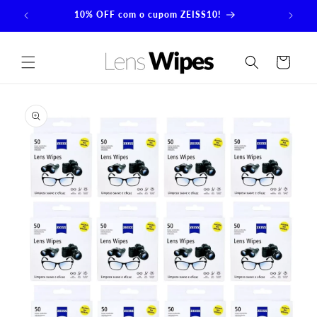
Pular
para o
10% OFF com o cupom ZEISS10!
conteúdo
Carrinho
Pular para
as
informações
do produto